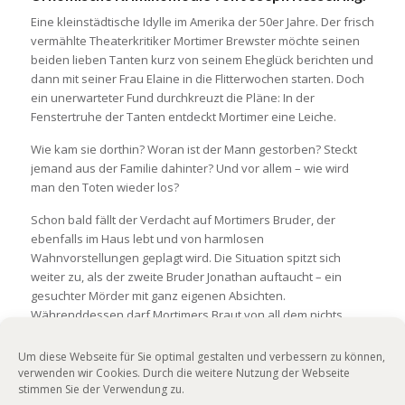
Eine kleinstädtische Idylle im Amerika der 50er Jahre. Der frisch
vermählte Theaterkritiker Mortimer Brewster möchte seinen
beiden lieben Tanten kurz von seinem Eheglück berichten und
dann mit seiner Frau Elaine in die Flitterwochen starten. Doch
ein unerwarteter Fund durchkreuzt die Pläne: In der
Fenstertruhe der Tanten entdeckt Mortimer eine Leiche.
Wie kam sie dorthin? Woran ist der Mann gestorben? Steckt
jemand aus der Familie dahinter? Und vor allem – wie wird
man den Toten wieder los?
Schon bald fällt der Verdacht auf Mortimers Bruder, der
ebenfalls im Haus lebt und von harmlosen
Wahnvorstellungen geplagt wird. Die Situation spitzt sich
weiter zu, als der zweite Bruder Jonathan auftaucht – ein
gesuchter Mörder mit ganz eigenen Absichten.
Währenddessen darf Mortimers Braut von all dem nichts
erfahren und drängt auf den baldigen Aufbruch zu den
Niagarafällen.
Um diese Webseite für Sie optimal gestalten und verbessern zu können,
verwenden wir Cookies. Durch die weitere Nutzung der Webseite
Turbulent, skurril und urkomisch – so entfaltet sich die
stimmen Sie der Verwendung zu.
klassische Krimikomödie „Arsen und Spitzenhäubchen“ von